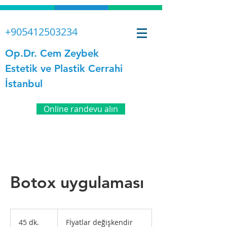
+905412503234
Op.Dr. Cem Zeybek
Estetik ve Plastik Cerrahi
İstanbul
Online randevu alın
Botox uygulaması
Fİyatlar
değişkendir
45 dk.
4
Fİyatlar değişkendir