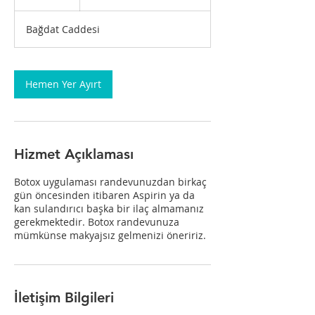
5
d
Bağdat Caddesi
k
.
Hemen Yer Ayırt
Hizmet Açıklaması
Botox uygulaması randevunuzdan birkaç
gün öncesinden itibaren Aspirin ya da
kan sulandırıcı başka bir ilaç almamanız
gerekmektedir. Botox randevunuza
mümkünse makyajsız gelmenizi öneririz.
İletişim Bilgileri