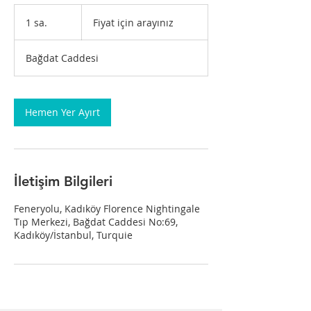
Fiyat
için
1 sa.
1
Fiyat için arayınız
arayınız
s
a
Bağdat Caddesi
Hemen Yer Ayırt
İletişim Bilgileri
Feneryolu, Kadıköy Florence Nightingale
Tıp Merkezi, Bağdat Caddesi No:69,
Kadıköy/İstanbul, Turquie