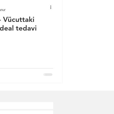
unur
 Vücuttaki
 ideal tedavi