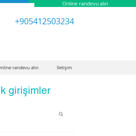
Online randevu alın
+905412503234
nline randevu alın
İletişim
k girişimler